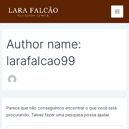
Pesquisar
Ir
Main
por:
para
Men
o
conteúdo
Author name:
larafalcao99
Parece que não conseguimos encontrar o que você está
procurando. Talvez fazer uma pesquisa possa ajudar.